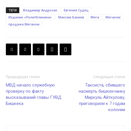
ТЕГИ
Владимир Андросик
Евгения Судец
Издание «ПолитКлиника»
Максим Бакиев
Мега
Мегаком
продажа Мегаком
Предыдущая статья
Следующая статья
МВД начало служебную
Таксиста, сбившего
проверку по факту
насмерть бишкекчанку
высказываний главы ГУВД
Миркуль Айткулову,
Бишкека
приговорили к 7 годам
колонии