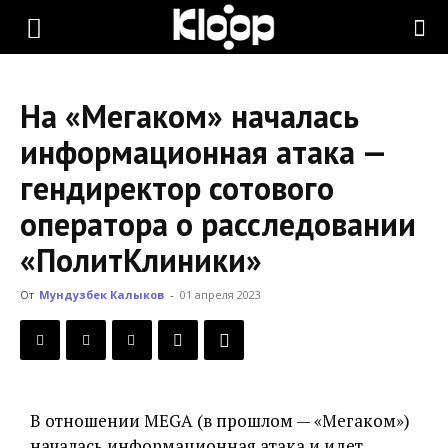
KLOOP.KG
На «Мегаком» началась
—
информационная атака —
гендиректор сотового
Новости
оператора о расследовании
«ПолитКлиники»
Кыргызстана
От
Мундузбек Калыков
-
01 апреля 2023
В отношении MEGA (в прошлом — «Мегаком»)
началась информационная атака и идет