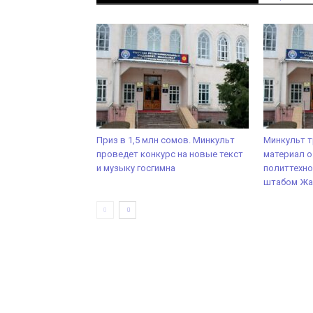
Приз в 1,5 млн сомов. Минкульт
Минкульт т
проведет конкурс на новые текст
материал о
и музыку госгимна
политтехн
штабом Жа