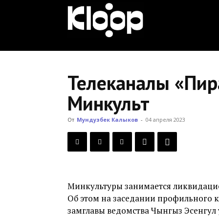
KLOOP.KG
—
Телеканалы «Пир
Минкульт
Новости
От
Мундузбек Калыков
-
04 апреля 2023
Кыргызстана
Минкультуры занимается ликвидацие
Об этом на заседании профильного 
замглавы ведомства Чынгыз Эсенгул 