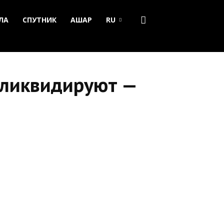
ЛА
СПУТНИК
АШАР
RU
 ликвидируют —