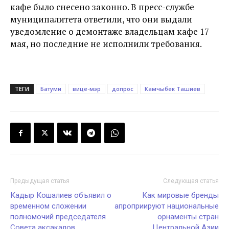
кафе было снесено законно. В пресс-службе
муниципалитета ответили, что они выдали
уведомление о демонтаже владельцам кафе 17
мая, но последние не исполнили требования.
ТЕГИ
Батуми
вице-мэр
допрос
Камчыбек Ташиев
Предыдущая статья
Следующая статья
Кадыр Кошалиев объявил о
Как мировые бренды
временном сложении
апроприируют национальные
полномочий председателя
орнаменты стран
Совета аксакалов
Центральной Азии