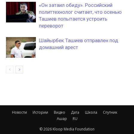
«Он затаил обиду». Российский
политтехнолог считает, что осенью
Ташиев попытается устроить
переворот
Шайырбек Ташиев отправлен под
домашний арест
Новости
Истории
Видео
Дата
Школа
Спутник
Ашар
RU
© 2026 Kloop Media Foundation