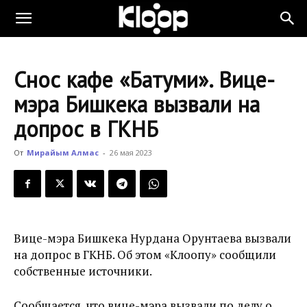
KLOOP.KG
Снос кафе «Батуми». Вице-
—
мэра Бишкека вызвали на
допрос в ГКНБ
Новости
От
Мирайым Алмас
-
26 мая 2023
Кыргызстана
Вице-мэра Бишкека Нурдана Орунтаева вызвали
на допрос в ГКНБ. Об этом «Клоопу» сообщили
собственные источники.
Сообщается, что вице-мэра вызвали по делу о