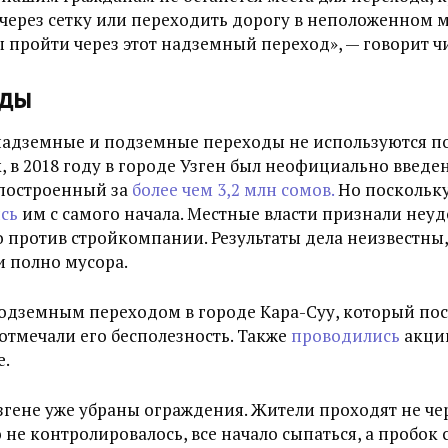
через сетку или переходить дорогу в неположенном ме
 пройти через этот надземный переход», — говорит 
оды
надземные и подземные переходы не используются п
, в 2018 году в городе Узген был неофициально введе
построенный за
более чем 3,2 млн сомов.
Но поскольку
ись
им с самого начала. Местные власти признали неуд
 против стройкомпании. Результаты дела неизвестны,
ри полно мусора.
подземным переходом в городе Кара-Суу, который пос
 отмечали его бесполезность. Также
проводились
акции
е.
Узгене уже убраны ограждения. Жители проходят не чер
 не контролировалось, все начало сыпаться, а пробок 