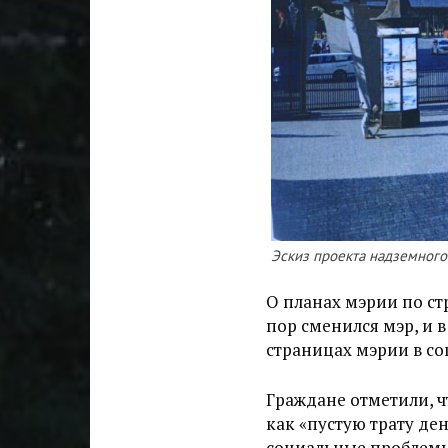
Эскиз проекта надземног
О планах мэрии по с
пор сменился мэр, и в
страницах мэрии в со
Граждане отметили, ч
как «пустую трату де
социальные проблемы: