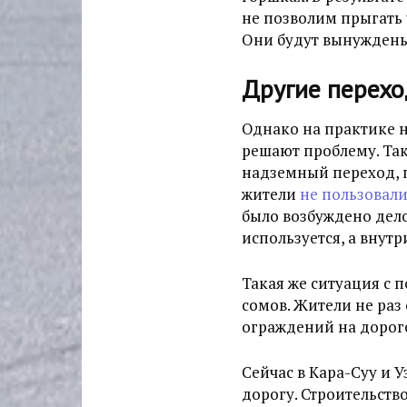
не позволим прыгать 
Они будут вынуждены
Другие перех
Однако на практике 
решают проблему. Так
надземный переход, 
жители
не пользовал
было возбуждено дело
используется, а внут
Такая же ситуация с 
сомов. Жители не раз
ограждений на дорог
Сейчас в Кара-Суу и 
дорогу. Строительство