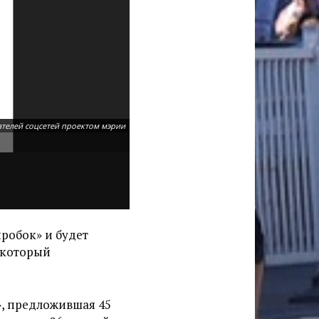
ателей соцсетей проектом мэрии
Недовольства пользователей соцсетей на
робок» и будет
а который
», предложившая 45