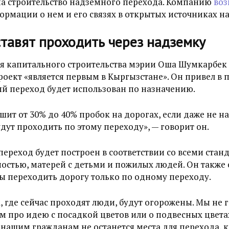
на строительство надземного перехода. Компанию
воз
рмации о нем и его связях в открытых источниках на
тавят проходить через надземку
я капитального строительства мэрии Оша Шумкарбек 
проект «является первым в Кыргызстане». Он привел в
ый переход будет использован по назначению.
шит от 30% до 40% пробок на дорогах, если даже не н
ут проходить по этому переходу», — говорит он.
переход будет построен в соответствии со всеми станд
остью, матерей с детьми и пожилых людей. Он также 
 переходить дорогу только по одному переходу.
а, где сейчас проходят люди, будут огорожены. Мы не 
м про идею с посадкой цветов или о подвесных цвета
е нашим гражданам не останется места для перехода,