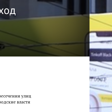
ход
ресечении улиц
родские власти