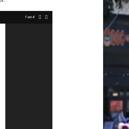
1
из 4