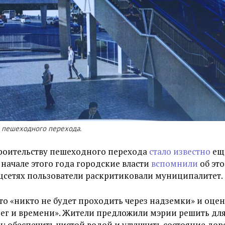
о пешеходного перехода.
троительству пешеходного перехода
стало известно
еще
 начале этого года городские власти
вспомнили
об эт
цсетях пользователи раскритиковали муниципалитет.
то «никто не будет проходить через надземки» и оце
нег и времени». Жители предложили мэрии решить для
 обеспечить чистой водой и улучшить состояние дор