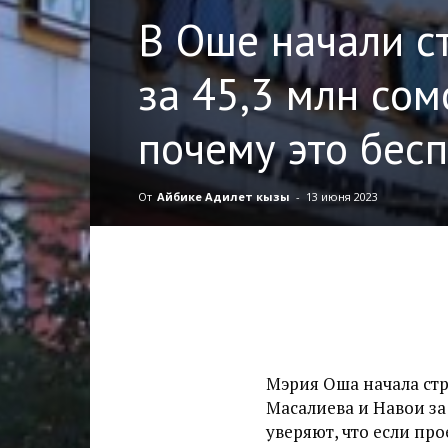
В Оше начали с
за 45,3 млн сом
почему это бес
От
Айбике Адилет кызы
-
13 июня 2023
Мэрия Оша начала ст
Масалиева и Навои за
уверяют, что если про