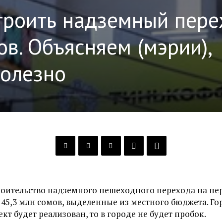
троить надземный пере
ов. Объясняем (мэрии),
полезно
роительство надземного пешеходного перехода на пе
 45,3 млн сомов, выделенные из местного бюджета. Го
ект будет реализован, то в городе не будет пробок.