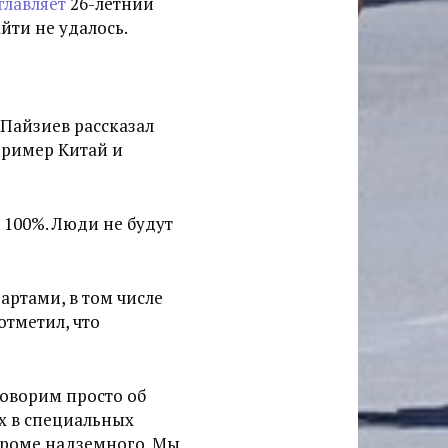
главляет
26-летний
йти не удалось.
Пайзиев рассказал
 пример Китай и
а 100%. Люди не будут
артами, в том числе
отметил, что
говорим просто об
х в специальных
 кроме надземного. Мы