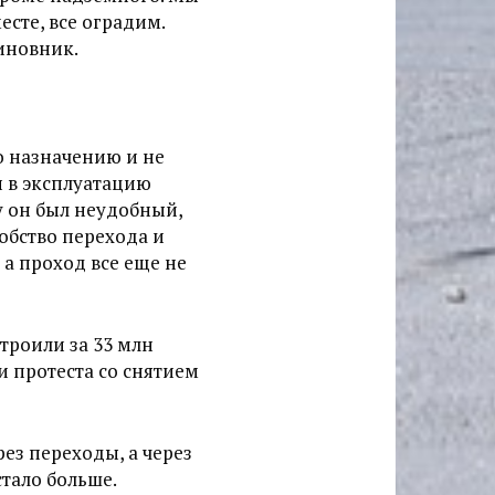
сте, все оградим.
чиновник.
о назначению и не
н в эксплуатацию
 он был неудобный,
обство перехода и
 а проход все еще не
троили за 33 млн
 протеста со снятием
ез переходы, а через
стало больше.