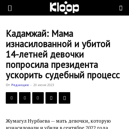
KLOOP.KG
Кадамжай: Мама
—
изнасилованной и убитой
14-летней девочки
Новости
попросила президента
ускорить судебный процесс
Кыргызстана
От
Редакция
-
20 июня 2023
Жумагул Нурбаева — мать девочки, которую
изнасиловали и убили в сентябре 2022 года,