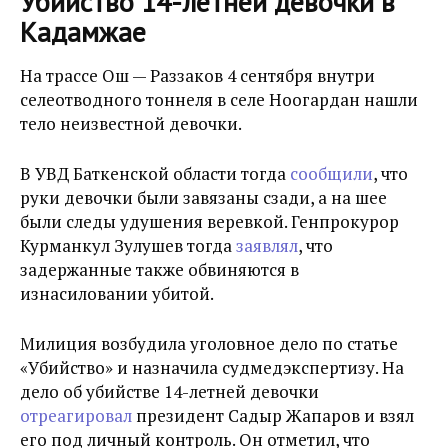
Убийство 14-летней девочки в
Кадамжае
На трассе Ош — Раззаков 4 сентября внутри
селеотводного тоннеля в селе Ноогардан нашли
тело неизвестной девочки.
В УВД Баткенской области тогда
сообщили
, что
руки девочки были завязаны сзади, а на шее
были следы удушения веревкой. Генпрокурор
Курманкул Зулушев тогда
заявлял
, что
задержанные также обвиняются в
изнасиловании убитой.
Милиция возбудила уголовное дело по статье
«Убийство» и назначила судмедэкспертизу. На
дело об убийстве 14-летней девочки
отреагировал
президент Садыр Жапаров и взял
его под личный контроль. Он отметил, что