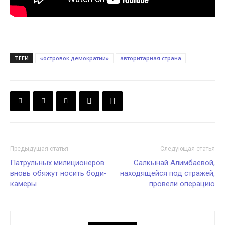
ТЕГИ
«островок демократии»
авторитарная страна
Предыдущая статья
Следующая статья
Патрульных милиционеров
Салкынай Алимбаевой,
вновь обяжут носить боди-
находящейся под стражей,
камеры
провели операцию