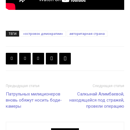
ТЕГИ
«островок демократии»
авторитарная страна
Предыдущая статья
Следующая статья
Патрульных милиционеров
Салкынай Алимбаевой,
вновь обяжут носить боди-
находящейся под стражей,
камеры
провели операцию