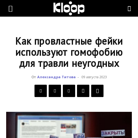
KLOOP.KG
—
Как провластные фейки
используют гомофобию
для травли неугодных
Новости
От
Александра Титова
-
09 августа 2023
Кыргызстана