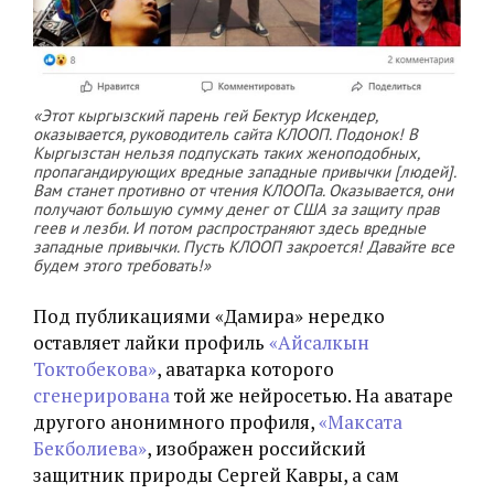
«Этот кыргызский парень гей Бектур Искендер,
оказывается, руководитель сайта КЛООП. Подонок! В
Кыргызстан нельзя подпускать таких женоподобных,
пропагандирующих вредные западные привычки [людей].
Вам станет противно от чтения КЛООПа. Оказывается, они
получают большую сумму денег от США за защиту прав
геев и лезби. И потом распространяют здесь вредные
западные привычки. Пусть КЛООП закроется! Давайте все
будем этого требовать!»
Под публикациями «Дамира» нередко
оставляет лайки профиль
«Айсалкын
Токтобекова»
,
аватарка которого
сгенерирована
той же нейросетью
.
На аватаре
другого анонимного профиля,
«Максата
Бекболиева»
, изображен российский
защитник природы Сергей Кавры, а сам