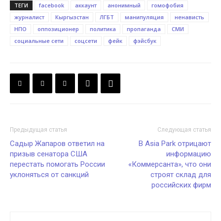
ТЕГИ
facebook
аккаунт
анонимный
гомофобия
журналист
Кыргызстан
ЛГБТ
манипуляция
ненависть
НПО
оппозиционер
политика
пропаганда
СМИ
социальные сети
соцсети
фейк
фэйсбук
Предыдущая статья
Следующая статья
Садыр Жапаров ответил на
В Asia Park отрицают
призыв сенатора США
информацию
перестать помогать России
«Коммерсанта», что они
уклоняться от санкций
строят склад для
российских фирм