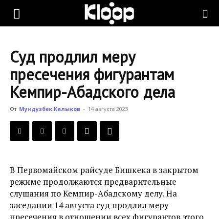
KLOOP.KG
Суд продлил меру
—
пресечения фигурантам
Кемпир-Абадского дела
Новости
От
Мундузбек Калыков
-
14 августа 2023
Кыргызстана
В Первомайском райсуде Бишкека в закрытом
режиме продолжаются предварительные
слушания по Кемпир-Абадскому делу. На
заседании 14 августа суд продлил меру
пресечения в отношении всех фигурантов этого