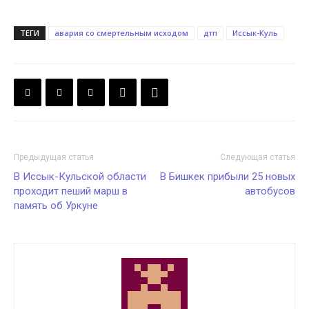
ТЕГИ
авария со смертельным исходом
дтп
Иссык-Куль
Предыдущая статья
Следующая статья
В Иссык-Кульской области
В Бишкек прибыли 25 новых
проходит пеший марш в
автобусов
память об Уркуне