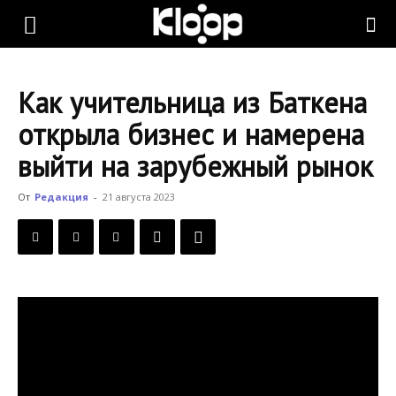
KLOOP.KG
Как учительница из Баткена
—
открыла бизнес и намерена
выйти на зарубежный рынок
Новости
От
Редакция
-
21 августа 2023
Кыргызстана