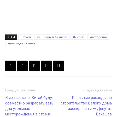
ТЕГИ
Баткен
женщины в бизнесе
Лейлек
мастерство
эпоксидная смола
Предыдущая статья
Следующая статья
Кыргызстан и Китай будут
Реальные расходы на
совместно разрабатывать
строительство Белого дома
два угольных
засекречены — Депутат
месторождения в стране
Бекешев