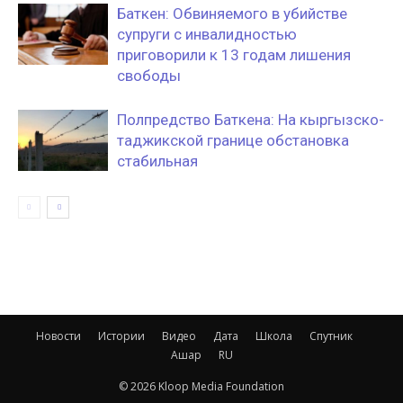
Баткен: Обвиняемого в убийстве
супруги с инвалидностью
приговорили к 13 годам лишения
свободы
Полпредство Баткена: На кыргызско-
таджикской границе обстановка
стабильная
Новости
Истории
Видео
Дата
Школа
Спутник
Ашар
RU
© 2026 Kloop Media Foundation