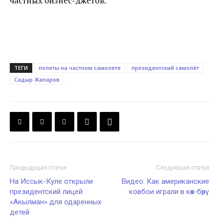
частных бизнес-джетов.
ТЕГИ
полеты на частном самолете
президентский самолёт
Садыр Жапаров
Предыдущая статья
Следующая статья
На Иссык-Куле открыли
Видео: Как американские
президентский лицей
ковбои играли в көк-бөрү
«Акылман» для одаренных
детей