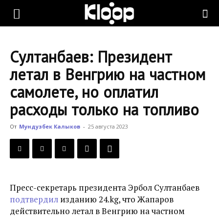
KLOOP.KG
Султанбаев: Президент
—
летал в Венгрию на частном
самолете, но оплатил
Новости
расходы только на топливо
От
Мундузбек Калыков
-
25 августа 2023
Кыргызстана
Пресс-секретарь президента Эрбол Султанбаев
подтвердил
изданию 24.kg, что Жапаров
действительно летал в Венгрию на частном