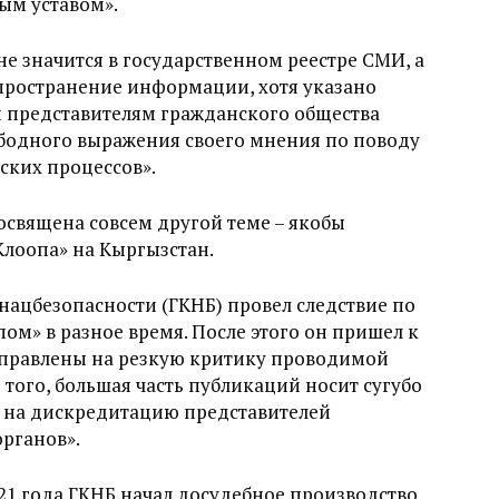
ым уставом».
не значится в государственном реестре СМИ, а
спространение информации, хотя указано
 представителям гражданского общества
одного выражения своего мнения по поводу
ских процессов».
освящена совсем другой теме – якобы
лоопа» на Кыргызстан.
 нацбезопасности (ГКНБ) провел следствие по
м» в разное время. После этого он пришел к
аправлены на резкую критику проводимой
того, большая часть публикаций носит сугубо
 на дискредитацию представителей
рганов».
021 года ГКНБ начал досудебное производство