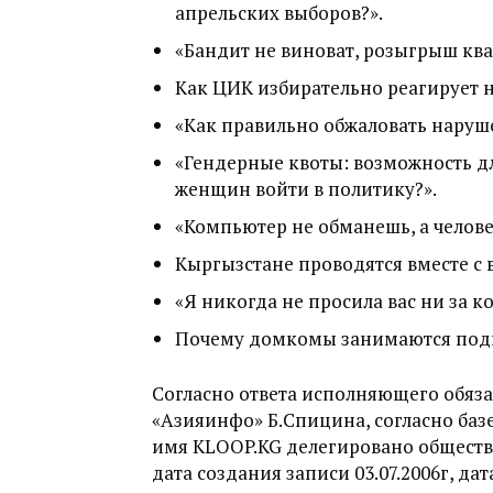
апрельских выборов?».
«Бандит не виноват, розыгрыш кв
Как ЦИК избирательно реагирует 
«Как правильно обжаловать наруше
«Гендерные квоты: возможность дл
женщин войти в политику?».
«Компьютер не обманешь, а челов
Кыргызстане проводятся вместе с 
«Я никогда не просила вас ни за ко
Почему домкомы занимаются подк
Согласно ответа исполняющего обяз
«Азияинфо» Б.Спицина, согласно ба
имя KLOOP.KG делегировано обществ
дата создания записи 03.07.2006г, да