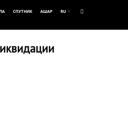
ЛА
СПУТНИК
АШАР
RU
ликвидации