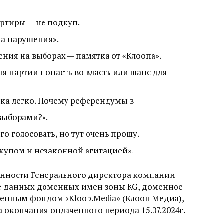
артиры — не подкуп.
на нарушения».
ния на выборах — памятка от «Клоопа».
я партии попасть во власть или шанс для
ека легко. Почему референдумы в
выборами?».
го голосовать, но тут очень прошу.
упом и незаконной агитацией».
анности Генерального директора компании
зе данных доменных имен зоны KG, доменное
енным фондом «Kloop.Media» (Клооп Медиа),
та окончания оплаченного периода 15.07.2024г.