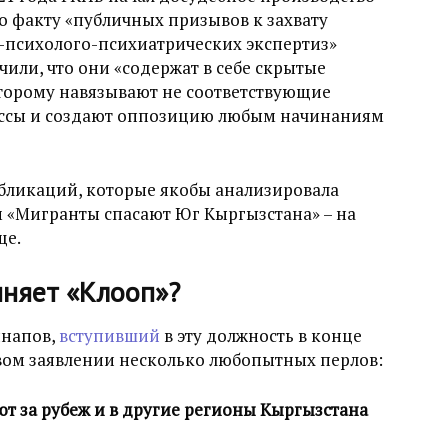
 факту «публичных призывов к захвату
о-психолого-психиатрических экспертиз»
или, что они «содержат в себе скрытые
торому навязывают не соответствующие
ессы и создают оппозицию любым начинаниям
убликаций, которые якобы анализировала
м «Мигранты спасают Юг Кыргызстана» – на
ще.
иняет «Клооп»?
ннапов,
вступивший
в эту должность в конце
овом заявлении несколько любопытных перлов:
т за рубеж и в другие регионы Кыргызстана