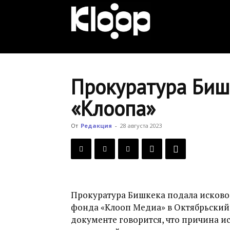
KLOOP.KG
—
Прокуратура Бишк
«Клоопа»
Новости
От
Редакция
-
28 августа 2023
Кыргызстана
Прокуратура Бишкека подала исково
фонда «Клооп Медиа» в Октябрьский
документе говорится, что причина ис