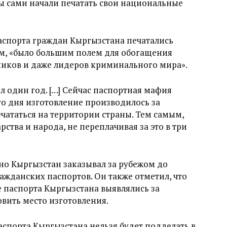
ы сами начали печатать свои национальные
паспорта граждан Кыргызстана печатались
вам, «было большим полем для обогащения
иков и даже лидеров криминального мира».
л один год. […] Сейчас паспортная мафия
о дня изготовление производилось за
ечататься на территории страны. Тем самым,
ства и народа, не переплачивая за это в три
дно Кыргызстан заказывал за рубежом до
ажданских паспортов. Он также отметил, что
 паспорта Кыргызстана выявлялись за
овить место изготовления.
аспорта Кыргызстана нельзя будет подделать в