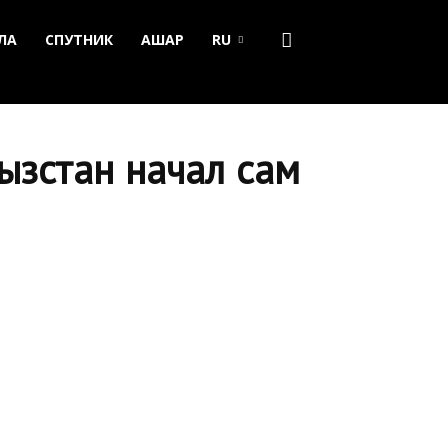
ЛА
СПУТНИК
АШАР
RU
ызстан начал сам