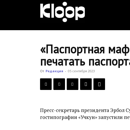
KLOOP.KG
—
«Паспортная маф
печатать паспорт
Новости
От
Редакция
-
05 сентября 2023
Кыргызстана
Пресс-секретарь президента Эрбол С
гостипографии «Учкун» запустили пе