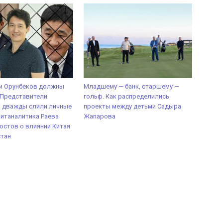
 и Орунбеков должны
Младшему — банк, старшему —
 Представители
гольф. Как распределились
а дважды слили личные
проекты между детьми Садыра
итаналитика Раева
Жапарова
постов о влиянии Китая
стан