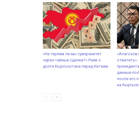
«Не теряем ли мы суверенитет
«Алагозов
через тайные сделки?» Раев о
ответить».
долге Кыргызстана перед Китаем
президент
данные пол
после его 
на Кыргыз