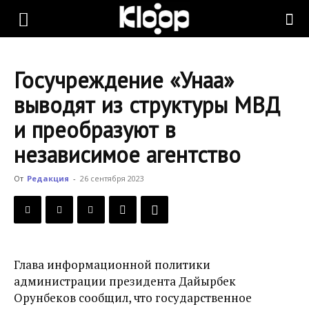
KLOOP.KG
Госучреждение «Унаа»
—
выводят из структуры МВД
и преобразуют в
Новости
независимое агентство
От
Редакция
-
26 сентября 2023
Кыргызстана
Глава информационной политики
администрации президента Дайырбек
Орунбеков сообщил, что государственное