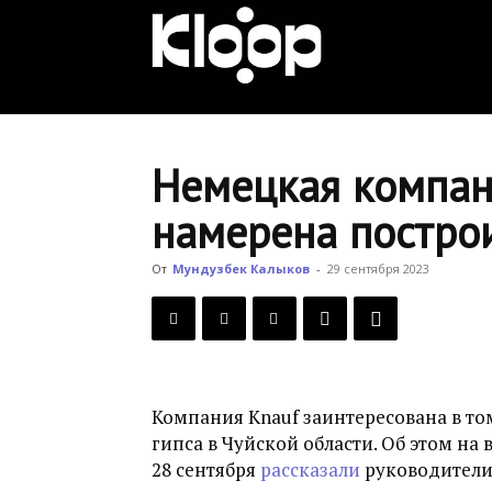
KLOOP.KG
—
Немецкая компан
намерена постро
Новости
От
Мундузбек Калыков
-
29 сентября 2023
Кыргызстана
Компания Knauf заинтересована в то
гипса в Чуйской области. Об этом н
28 сентября
рассказали
руководители