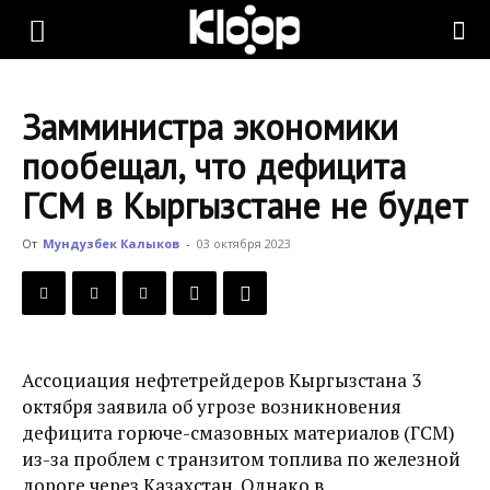
KLOOP.KG
Замминистра экономики
—
пообещал, что дефицита
ГСМ в Кыргызстане не будет
Новости
От
Мундузбек Калыков
-
03 октября 2023
Кыргызстана
Ассоциация нефтетрейдеров Кыргызстана 3
октября заявила об угрозе возникновения
дефицита горюче-смазовных материалов (ГСМ)
из-за проблем с транзитом топлива по железной
дороге через Казахстан. Однако в