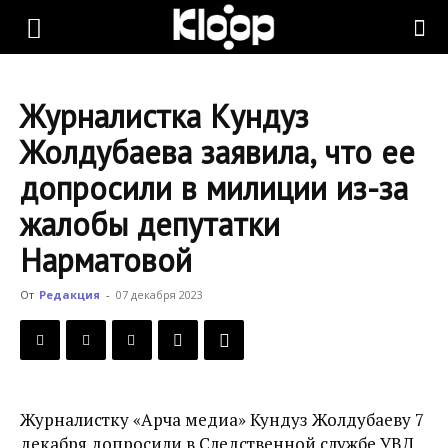
KLOOP.KG
Журналистка Кундуз
—
Жолдубаева заявила, что ее
допросили в милиции из-за
Новости
жалобы депутатки
Нарматовой
Кыргызстана
От
Редакция
-
07 декабря 2023
Журналистку «Арча медиа» Кундуз Жолдубаеву 7
декабря допросили в Следственной службе УВД