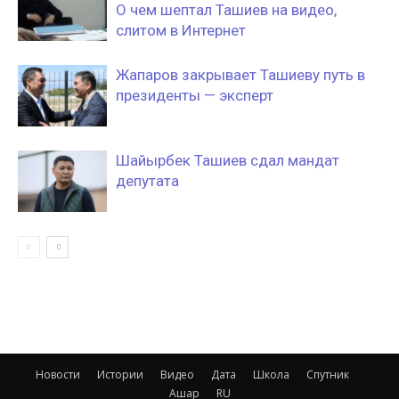
О чем шептал Ташиев на видео,
слитом в Интернет
Жапаров закрывает Ташиеву путь в
президенты — эксперт
Шайырбек Ташиев сдал мандат
депутата
Новости
Истории
Видео
Дата
Школа
Спутник
Ашар
RU