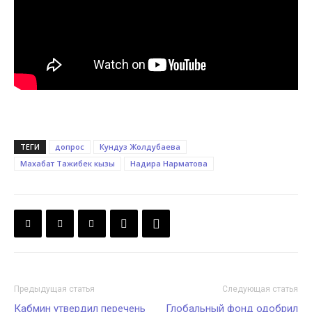
ТЕГИ
допрос
Кундуз Жолдубаева
Махабат Тажибек кызы
Надира Нарматова
Предыдущая статья
Следующая статья
Кабмин утвердил перечень
Глобальный фонд одобрил