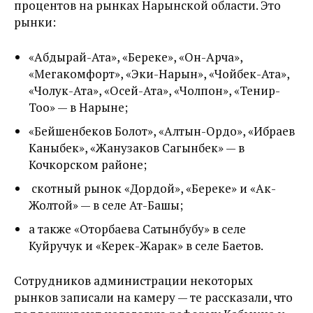
процентов на рынках Нарынской области. Это
рынки:
«Абдырай-Ата», «Береке», «Он-Арча»,
«Мегакомфорт», «Эки-Нарын», «Чойбек-Ата»,
«Чолук-Ата», «Осей-Ата», «Чолпон», «Тенир-
Тоо» — в Нарыне;
«Бейшенбеков Болот», «Алтын-Ордо», «Ибраев
Каныбек», «Жанузаков Сагынбек» — в
Кочкорском районе;
скотный рынок «Дордой», «Береке» и «Ак-
Жолтой» — в селе Ат-Башы;
а также «Оторбаева Сатынбубу» в селе
Куйручук и «Керек-Жарак» в селе Баетов.
Сотрудников администрации некоторых
рынков записали на камеру — те рассказали, что