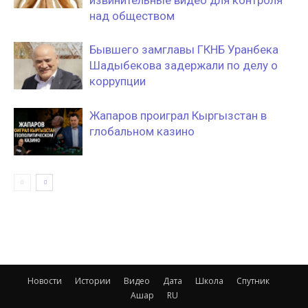
извинительные видео для контроля
над обществом
Бывшего замглавы ГКНБ Уранбека
Шадыбекова задержали по делу о
коррупции
Жапаров проиграл Кыргызстан в
глобальном казино
Новости
Истории
Видео
Дата
Школа
Спутник
Ашар
RU