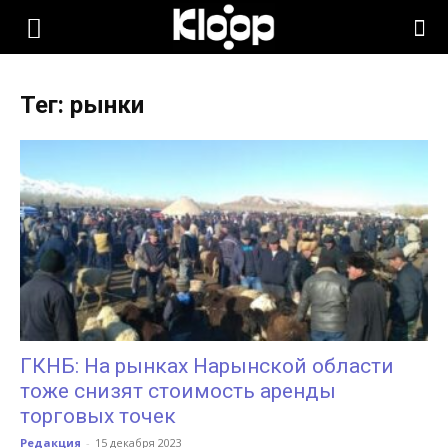
KLOOP.KG
Тег: рынки
—
Новости
Кыргызстана
ГКНБ: На рынках Нарынской области
тоже снизят стоимость аренды
торговых точек
Редакция
-
15 декабря 2023