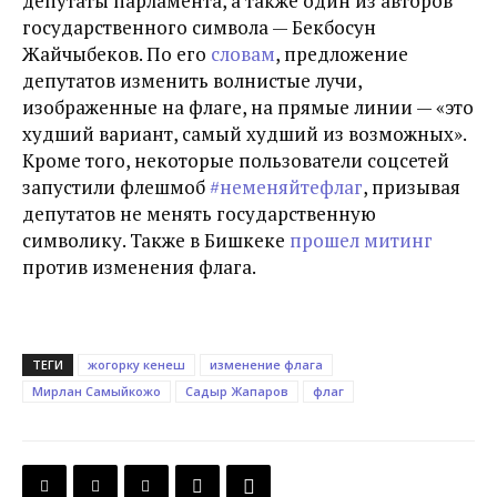
депутаты парламента, а также один из авторов
государственного символа — Бекбосун
Жайчыбеков. По его
словам
, предложение
депутатов изменить волнистые лучи,
изображенные на флаге, на прямые линии — «это
худший вариант, самый худший из возможных».
Кроме того, некоторые пользователи соцсетей
запустили флешмоб
#неменяйтефлаг
, призывая
депутатов не менять государственную
символику. Также в Бишкеке
прошел митинг
против изменения флага.
ТЕГИ
жогорку кенеш
изменение флага
Мирлан Самыйкожо
Садыр Жапаров
флаг