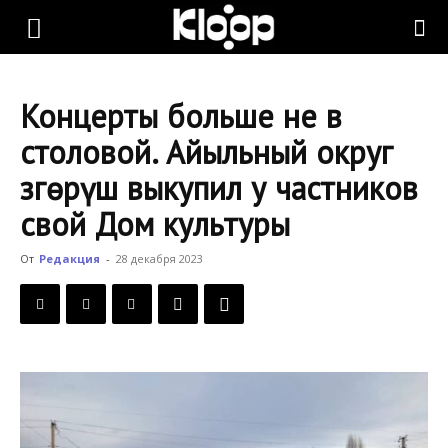
KLOOP.KG
Концерты больше не в
—
столовой. Айыльный округ
Өзгөрүш выкупил у частников
Новости
свой Дом культуры
От
Редакция
-
28 декабря 2023
Кыргызстана