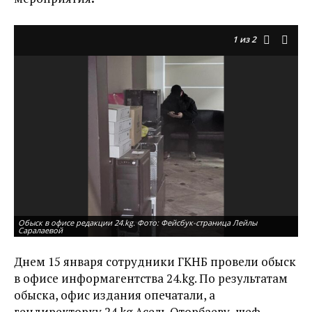
1
из 2
Обыск в офисе редакции 24.kg. Фото: Фейсбук-страница Лейлы
Об
Саралаевой
Са
Днем 15 января сотрудники ГКНБ провели обыск
в офисе информагентства 24.kg. По результатам
обыска, офис издания опечатали, а
гендиректорку 24.kg Асель Оторбаеву, шеф-