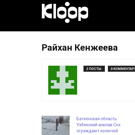
KLOOP.KG
—
Райхан Кенжеева
Новости
2 ПОСТЫ
0 КОММЕНТАР
Кыргызстана
Баткенская область:
Узбекский анклав Сох
ограждают колючей