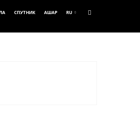
ЛА
СПУТНИК
АШАР
RU