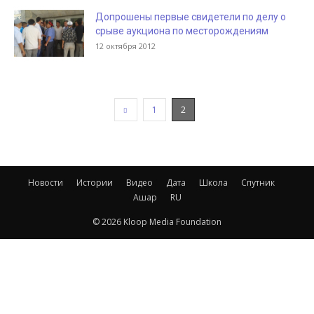
Допрошены первые свидетели по делу о
срыве аукциона по месторождениям
12 октября 2012
1
2
Новости
Истории
Видео
Дата
Школа
Спутник
Ашар
RU
© 2026 Kloop Media Foundation