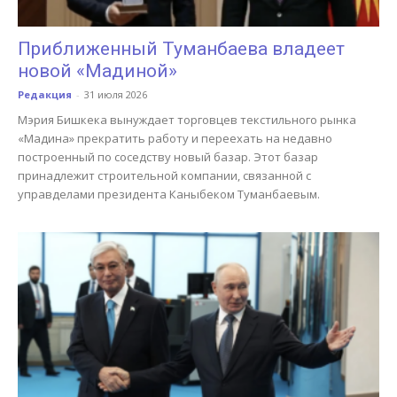
Приближенный Туманбаева владеет
новой «Мадиной»
Редакция
-
31 июля 2026
Мэрия Бишкека вынуждает торговцев текстильного рынка
«Мадина» прекратить работу и переехать на недавно
построенный по соседству новый базар. Этот базар
принадлежит строительной компании, связанной с
управделами президента Каныбеком Туманбаевым.