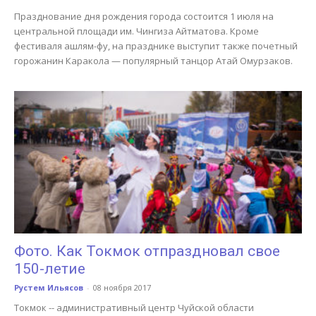
Празднование дня рождения города состоится 1 июля на
центральной площади им. Чингиза Айтматова. Кроме
фестиваля ашлям-фу, на празднике выступит также почетный
горожанин Каракола — популярный танцор Атай Омурзаков.
Фото. Как Токмок отпраздновал свое
150-летие
Рустем Ильясов
-
08 ноября 2017
Токмок -- административный центр Чуйской области