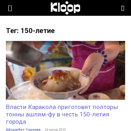
KLOOP.KG
Тег: 150-летие
—
Новости
Кыргызстана
Власти Каракола приготовят полторы
тонны ашлям-фу в честь 150-летия
города
Айсымбат Токоева
-
26 июня 2019