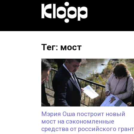
KLOOP.KG
—
Тег: мост
Новости
Кыргызстана
Мэрия Оша построит новый
мост на сэкономленные
средства от российского гран