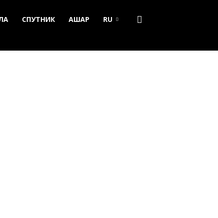
ЛА
СПУТНИК
АШАР
RU