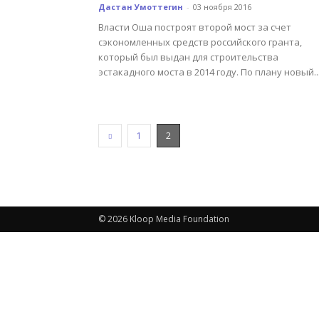
Дастан Умоттегин
-
03 ноября 2016
Власти Оша построят второй мост за счет
сэкономленных средств российского гранта,
который был выдан для строительства
эстакадного моста в 2014 году. По плану новый..
1
2
© 2026 Kloop Media Foundation