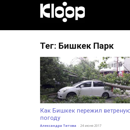
KLOOP.KG
—
Тег: Бишкек Парк
Новости
Кыргызстана
Как Бишкек пережил ветрену
погоду
Александра Титова
-
24 июня 2017