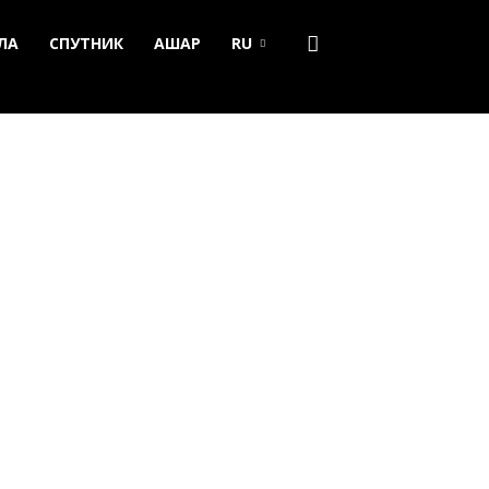
ЛА
СПУТНИК
АШАР
RU