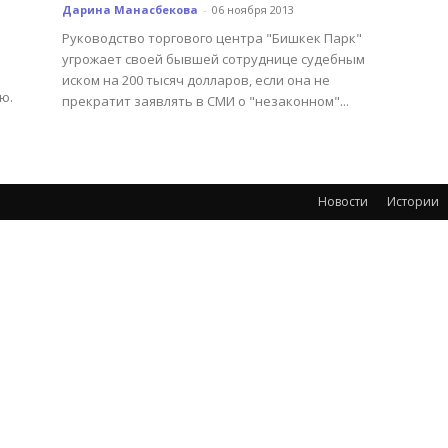
Дарина Манасбекова
-
06 ноября 2013
Руководство торгового центра "Бишкек Парк"
угрожает своей бывшей сотруднице судебным
иском на 200 тысяч долларов, если она не
ю.
прекратит заявлять в СМИ о "незаконном"...
Новости
Истории