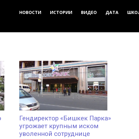
НОВОСТИ
ИСТОРИИ
ВИДЕО
ДАТА
ШКО
Гендиректор «Бишкек Парка»
ю
угрожает крупным иском
уволенной сотруднице