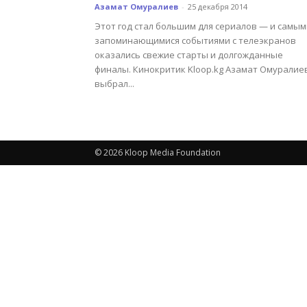
Азамат Омуралиев
-
25 декабря 2014
Этот год стал большим для сериалов — и самым
запоминающимися событиями с телеэкранов
оказались свежие старты и долгожданные
финалы. Кинокритик Kloop.kg Азамат Омуралие
выбрал...
© 2026 Kloop Media Foundation