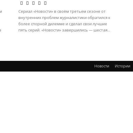
и
Сериал «Новости» в своём третьем сезоне от
внутренних проблем журналистики обратился к
более спорной дилемме и сделал свои лучшие
в
пять серий. «Новости» завершились — шестая...
Новости
Истории