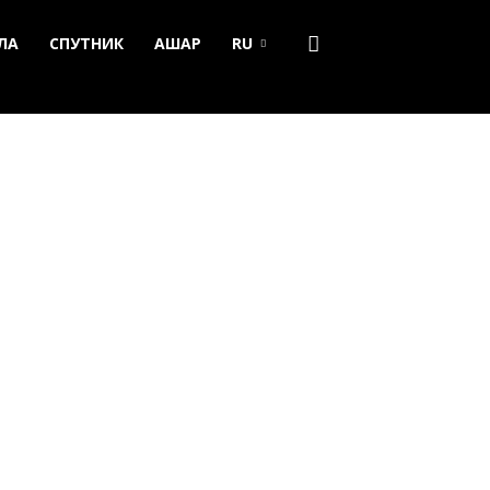
ЛА
СПУТНИК
АШАР
RU