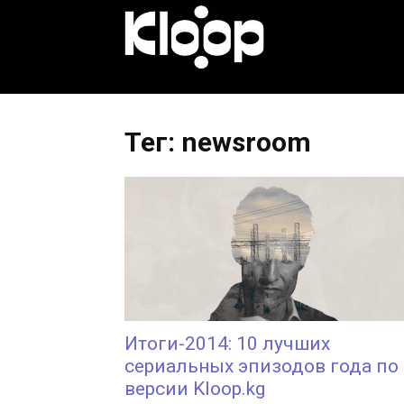
KLOOP.KG
—
Тег: newsroom
Новости
Кыргызстана
Итоги-2014: 10 лучших
сериальных эпизодов года по
версии Kloop.kg