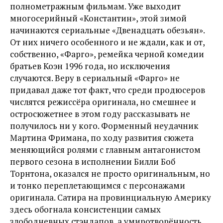
полнометражным фильмам. Уже выходит
многосерийный «Константин», этой зимой
начинаются сериальные «Двенадцать обезьян».
От них ничего особенного и не ждали, как и от,
собственно, «Фарго», ремейка черной комедии
братьев Коэн 1996 года, но исключения
случаются. Веру в сериальный «Фарго» не
придавал даже тот факт, что среди продюсеров
числятся режиссёра оригинала, но смешнее и
остросюжетнее в этом году рассказывать не
получилось ни у кого. Форменный неудачник
Мартина Фримана, по ходу развития сюжета
меняющийся ролями с главным антагонистом
первого сезона в исполнении Билли Боб
Торнтона, оказался не просто оригинальным, но
и тонко переплетающимся с персонажами
оригинала. Сатира на провинциальную Америку
здесь обогнала консистенции самых
злободневных стэндапов, а умиротворённость