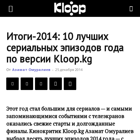
KLOOP.KG
Итоги-2014: 10 лучших
—
сериальных эпизодов года
по версии Kloop.kg
Новости
От
Азамат Омуралиев
-
25 декабря 2014
Кыргызстана
Этот год стал большим для сериалов — и самыми
запоминающимися событиями с телеэкранов
оказались свежие старты и долгожданные
финалы. Кинокритик Kloop.kg Азамат Омуралиев
выбрал десять лучших эпизодов 2014 года — с