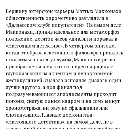
Вершину актёрской карьеры Мэттью Макконахи
общественность опрометчиво разглядела в
«Далласском клубе покупателей». На самом деле
Макконахи, приняв идеальное для метаморфоз
положение, десяток часов удивлял и поражал в
«Настоящем детективе». В четвёртом эпизоде,
когда от образа аскетичного философа пришлось
отказаться по долгу службы, Макконахи резво
преображается в маститого переговорщика с
глубоким южным акцентом и неповторимой
жестикуляцией, сначала исполняя диалоги один
лучше другого, а под финал под
подразумевающиеся аплодисменты проходит
погоню, снятую одним кадром и на семь минут
хронометража, ни разу не сфальшивив или
споткнувшись. Главные достоинства
«Настоящего детектива», на самом деле, не в
талантливой постановке и не в мастерской игре