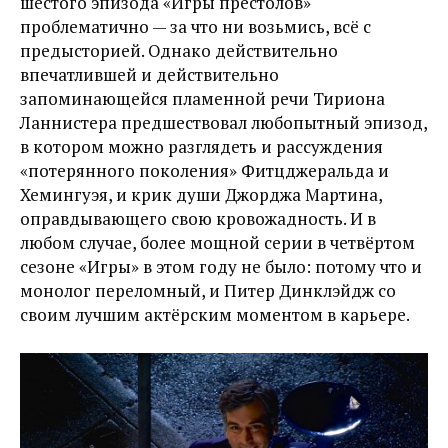
шестого эпизода «Игры престолов»
проблематично — за что ни возьмись, всё с
предысторией. Однако действительно
впечатлившей и действительно
запоминающейся пламенной речи Тириона
Ланнистера предшествовал любопытный эпизод,
в котором можно разглядеть и рассуждения
«потерянного поколения» Фитцджеральда и
Хемингуэя, и крик души Джорджа Мартина,
оправдывающего свою кровожадность. И в
любом случае, более мощной серии в четвёртом
сезоне «Игры» в этом году не было: потому что и
монолог переломный, и Питер Динклэйдж со
своим лучшим актёрским моментом в карьере.