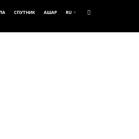
ЛА
СПУТНИК
АШАР
RU