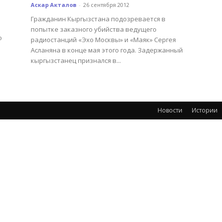
Аскар Акталов
-
26 сентября 2012
Гражданин Кыргызстана подозревается в
попытке заказного убийства ведущего
о
радиостанций «Эхо Москвы» и «Маяк» Сергея
Асланяна в конце мая этого года. Задержанный
кыргызстанец признался в...
Новости
Истории