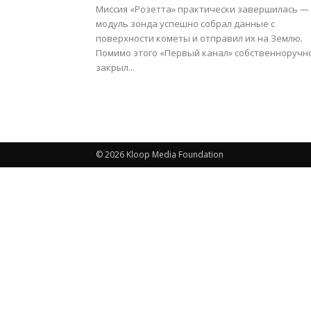
Миссия «Розетта» практически завершилась —
модуль зонда успешно собрал данные с
поверхности кометы и отправил их на Землю.
Помимо этого «Первый канал» собственноручн
закрыл...
© 2026 Kloop Media Foundation