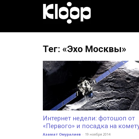
KLOOP.KG
—
Тег: «Эхо Москвы»
Новости
Кыргызстана
Интернет недели: фотошоп от
«Первого» и посадка на комет
Азамат Омуралиев
-
19 ноября 2014