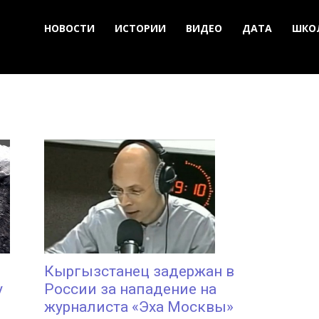
НОВОСТИ
ИСТОРИИ
ВИДЕО
ДАТА
ШКО
Кыргызстанец задержан в
у
России за нападение на
журналиста «Эха Москвы»