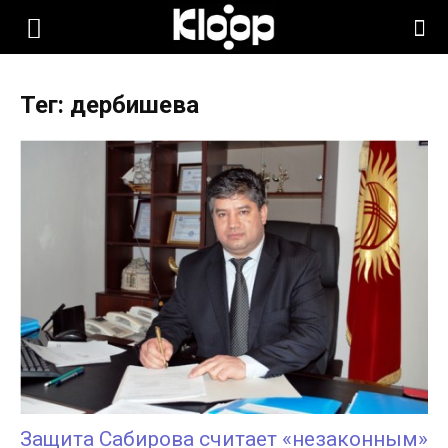
KLOOP.KG
Тег: дербишева
—
Новости
Кыргызстана
Защита Сабирова считает «незаконным»