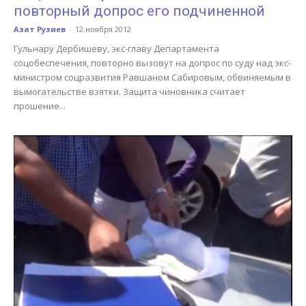
повторный допрос его подчиненной
Азат Рузиев
-
12 ноября 2012
Гульнару Дербишеву, экс-главу Департамента
соцобеспечения, повторно вызовут на допрос по суду над экс-
министром соцразвития Равшаном Сабировым, обвиняемым в
вымогательстве взятки. Защита чиновника считает
прошение...