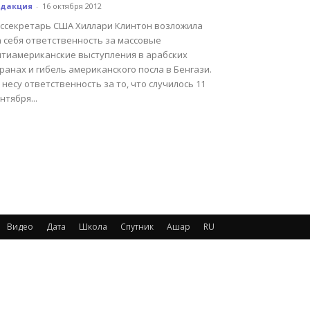
едакция
-
16 октября 2012
оссекретарь США Хиллари Клинтон возложила
а себя ответственность за массовые
нтиамериканские выступления в арабских
ранах и гибель американского посла в Бенгази.
 несу ответственность за то, что случилось 11
нтября...
Видео
Дата
Школа
Спутник
Ашар
RU