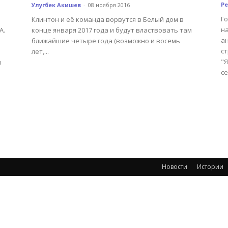
Р
Улугбек Акишев
-
08 ноября 2016
Г
Клинтон и её команда ворвутся в Белый дом в
н
А.
конце января 2017 года и будут властвовать там
а
ближайшие четыре года (возможно и восемь
ст
лет,...
"Я
и
се
Новости
Истории