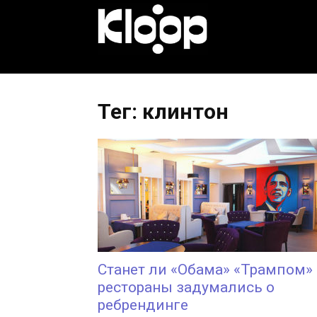
KLOOP.KG
—
Тег: клинтон
Новости
Кыргызстана
Станет ли «Обама» «Трампом»
рестораны задумались о
ребрендинге