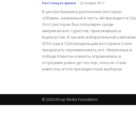
Настоящее время
-
22 января 2017
В центре Бишкека расположен ресторан
«Обама», названный в честь 44-президента СШ
Этот ресторан был популярен среди
американских туристов, приезжавших в
Кыргызстан. В начале избирательной кампани
2016 года в США владельцам ресторана стали
предлагать переименовать его. Уверенные в
победе Клинтон клиенты упражнялись в
остроумии ровно до тех пор, пока не стали
известны итоги президентских выборов.
© 2026 Kloop Media Foundation