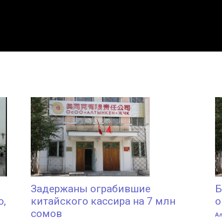
Задержаны ограбившие
Б
о,
китайского кассира на 7 млн
о
сомов
А