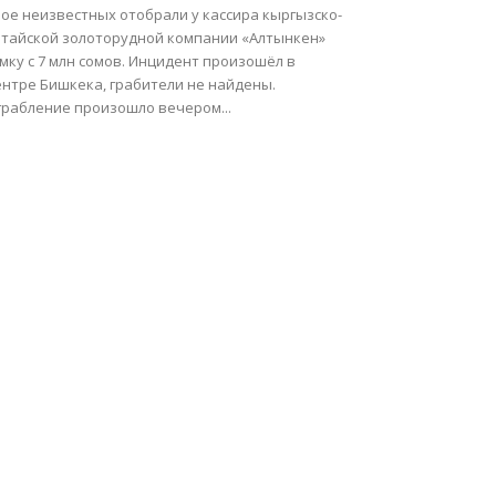
рое неизвестных отобрали у кассира кыргызско-
итайской золоторудной компании «Алтынкен»
мку с 7 млн сомов. Инцидент произошёл в
ентре Бишкека, грабители не найдены.
грабление произошло вечером...