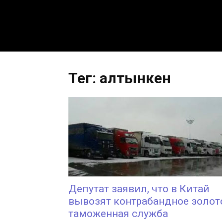
Тег: алтынкен
Депутат заявил, что в Китай
вывозят контрабандное золот
таможенная служба