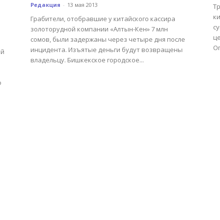
Редакция
-
13 мая 2013
Т
к
Грабители, отобравшие у китайского кассира
су
золоторудной компании «Алтын-Кен» 7 млн
ц
сомов, были задержаны через четыре дня после
О
инцидента. Изъятые деньги будут возвращены
ый
владельцу. Бишкекское городское...
о