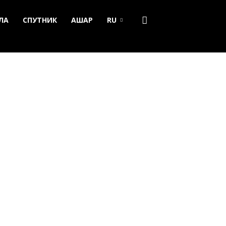
ЛА
СПУТНИК
АШАР
RU