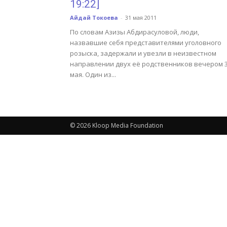
19:22]
Айдай Токоева
-
31 мая 2011
По словам Азизы Абдирасуловой, люди,
назвавшие себя представителями уголовного
розыска, задержали и увезли в неизвестном
направлении двух её родственников вечером 
мая. Один из...
© 2026 Kloop Media Foundation