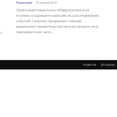
Редакция
-
29 апреля 2010
Правозащитница Азиза Абдирасулова и её
коллеги, создавшие комиссию по расследованию
событий 7 апреля, предлагают членам
временного правительства не участвовать ни в
парламентских, ни в...
31
Новости
Истории