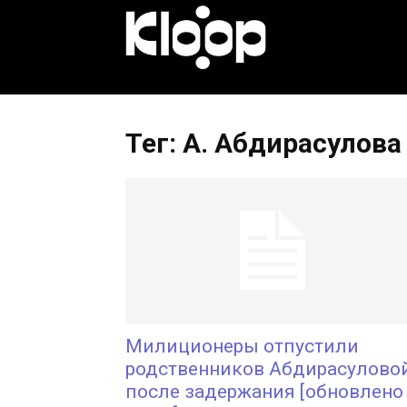
KLOOP.KG
—
Тег: А. Абдирасулова
Новости
Кыргызстана
Милиционеры отпустили
родственников Абдирасулово
после задержания [обновлено