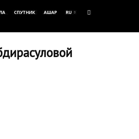
ЛА
СПУТНИК
АШАР
RU
бдирасуловой