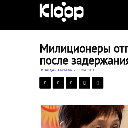
KLOOP.KG
—
Милиционеры отп
после задержания
Новости
От
Айдай Токоева
-
31 мая 2011
Кыргызстана