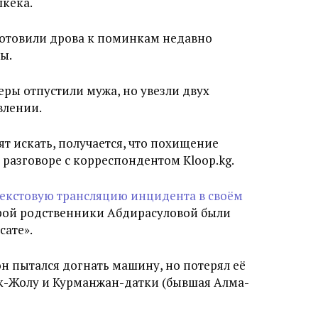
шкека.
готовили дрова к поминкам недавно
ы.
ры отпустили мужа, но увезли двух
влении.
ят искать, получается, что похищение
в разговоре с корреспондентом Kloop.kg.
текстовую трансляцию инцидента в своём
орой родственники Абдирасуловой были
сате».
н пытался догнать машину, но потерял её
к-Жолу и Курманжан-датки (бывшая Алма-