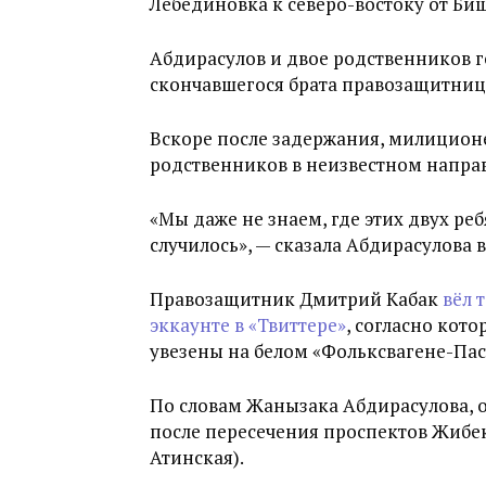
Лебединовка к северо-востоку от Би
Абдирасулов и двое родственников 
скончавшегося брата правозащитниц
Вскоре после задержания, милиционе
родственников в неизвестном напра
«Мы даже не знаем, где этих двух реб
случилось», — сказала Абдирасулова 
Правозащитник Дмитрий Кабак
вёл 
эккаунте в «Твиттере»
, согласно кот
увезены на белом «Фольксвагене-Пас
По словам Жанызака Абдирасулова, о
после пересечения проспектов Жибе
Атинская).