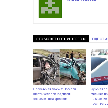
ЭТО МОЖЕТ БЫТЬ ИНТЕРЕСНО
ЕЩЕ ОТ 
Ноокатская авария: Погибли
Чуйская об
шесть человек, водитель
милиция п
оставлен под арестом
похищение 
насильств