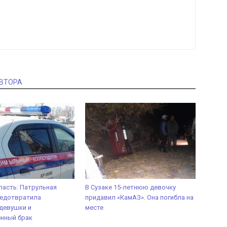
АВТОРА
ласть: Патрульная
В Сузаке 15-летнюю девочку
редотвратила
придавил «КамАЗ». Она погибла на
девушки и
месте
енный брак