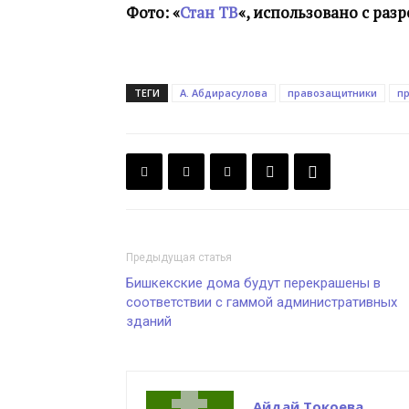
Фото: «
Стан ТВ
«, использовано с раз
ТЕГИ
А. Абдирасулова
правозащитники
п
Предыдущая статья
Бишкекские дома будут перекрашены в
соответствии с гаммой административных
зданий
Айдай Токоева