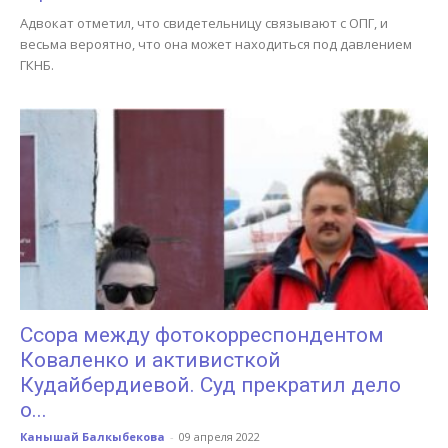
Адвокат отметил, что свидетельницу связывают с ОПГ, и
весьма вероятно, что она может находиться под давлением
ГКНБ.
Ссора между фотокорреспондентом
Коваленко и активисткой
Кудайбердиевой. Суд прекратил дело
о...
Канышай Балкыбекова
-
09 апреля 2022