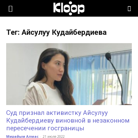
KLOOP.KG
Тег: Айсулуу Кудайбердиева
—
Новости
Кыргызстана
Суд признал активистку Айсулуу
Кудайбердиеву виновной в незаконном
пересечении госграницы
Мирайым Алмас
-
21 июля 2022