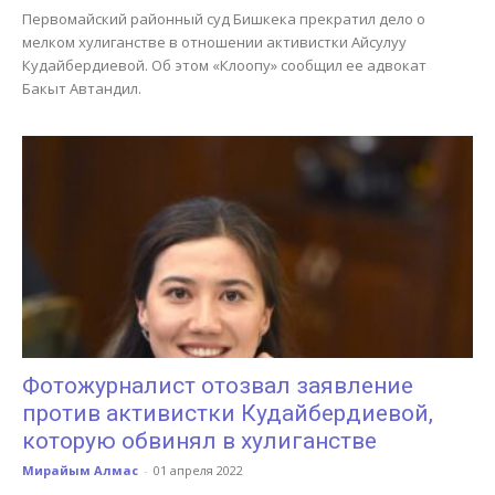
Первомайский районный суд Бишкека прекратил дело о
мелком хулиганстве в отношении активистки Айсулуу
Кудайбердиевой. Об этом «Клоопу» сообщил ее адвокат
Бакыт Автандил.
Фотожурналист отозвал заявление
против активистки Кудайбердиевой,
которую обвинял в хулиганстве
Мирайым Алмас
-
01 апреля 2022