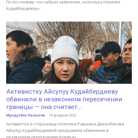
По его словам, «он забрал заявление, поскольку пожалел
Кудайбердиеву».
Активистку Айсулуу Кудайбердиеву
обвинили в незаконном пересечении
границы — она считает...
Мундузбек Калыков
-
14 февраля 2022
Активистке и стороннице политика Равшана Джеенбекова
Айсулуу Кудайбердиевой предъявили обвинение в
незаконном пересечении границы.