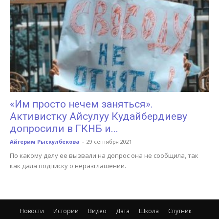
«Им просто нечем заняться».
Активистку Айсулуу Кудайбердиеву
допросили в ГКНБ и...
Айгерим Рыскулбекова
-
29 сентября 2021
По какому делу ее вызвали на допрос она не сообщила, так
как дала подписку о неразглашении.
Новости
Истории
Видео
Дата
Школа
Спутник