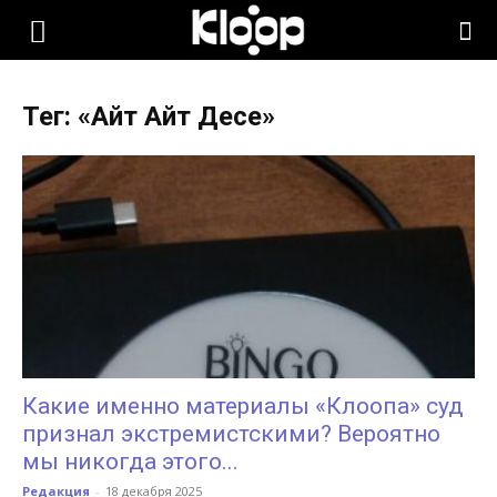
KLOOP.KG
Тег: «Айт Айт Десе»
—
Новости
Кыргызстана
Какие именно материалы «Клоопа» суд
признал экстремистскими? Вероятно
мы никогда этого...
Редакция
-
18 декабря 2025