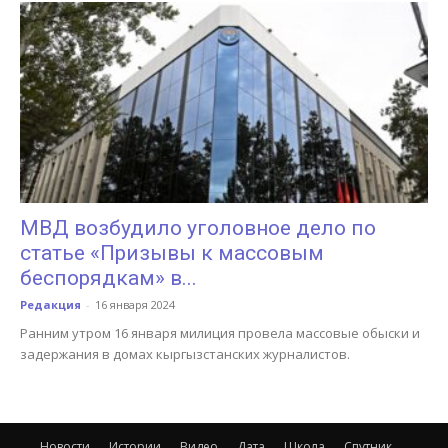
МВД возбудило уголовное дело по
статье «Призывы к массовым
беспорядкам» в...
Редакция
-
16 января 2024
Ранним утром 16 января милиция провела массовые обыски и
задержания в домах кыргызстанских журналистов.
Новости
Истории
Видео
Дата
Школа
Спутник