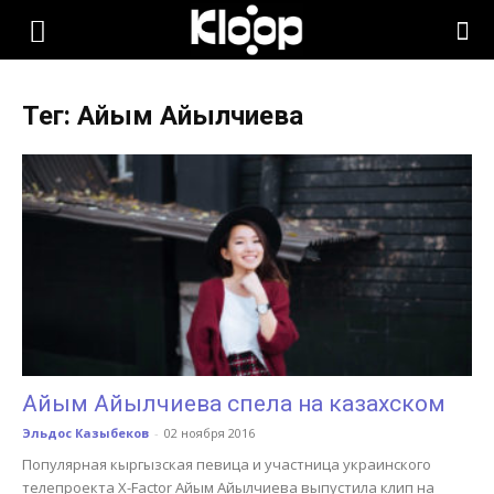
KLOOP.KG
Тег: Айым Айылчиева
—
Новости
Кыргызстана
Айым Айылчиева спела на казахском
Эльдос Казыбеков
-
02 ноября 2016
Популярная кыргызская певица и участница украинского
телепроекта X-Factor Айым Айылчиева выпустила клип на