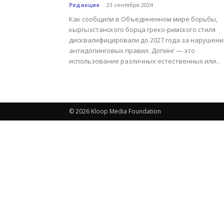
Редакция
-
23 сентября 2024
Как сообщили в Объединенном мире борьбы,
кыргызстанского борца греко-римского стиля
дисквалифицировали до 2027 года за нарушени
антидопинговых правил. Допинг — это
использование различных естественных или...
© 2026 Kloop Media Foundation