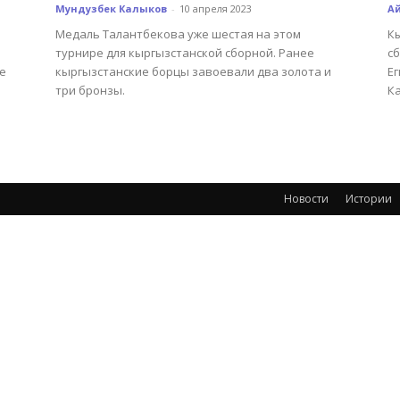
Мундузбек Калыков
-
10 апреля 2023
А
Медаль Талантбекова уже шестая на этом
К
турнире для кыргызстанской сборной. Ранее
с
е
кыргызстанские борцы завоевали два золота и
Ег
три бронзы.
К
Новости
Истории