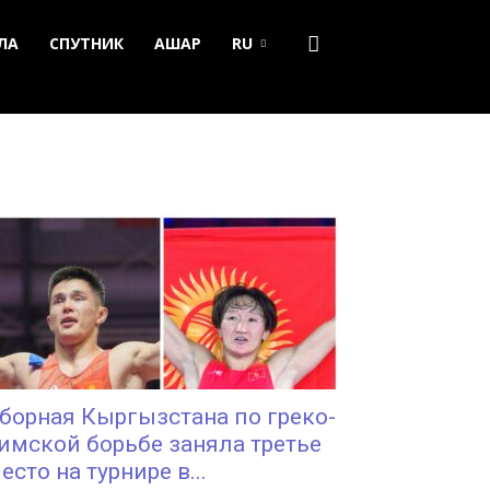
ЛА
СПУТНИК
АШАР
RU
борная Кыргызстана по греко-
имской борьбе заняла третье
есто на турнире в...