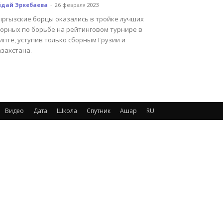
йдай Эркебаева
-
26 февраля 2023
ыргызские борцы оказались в тройке лучших
борных по борьбе на рейтинговом турнире в
ипте, уступив только сборным Грузии и
азахстана.
Видео
Дата
Школа
Спутник
Ашар
RU