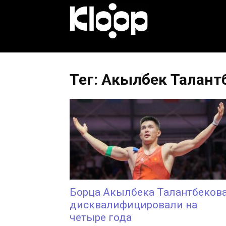
KLOOP.KG
—
Тег: Акылбек Талант
Новости
Кыргызстана
Борца Акылбека Талантбеков
дисквалифицировали на
четыре года