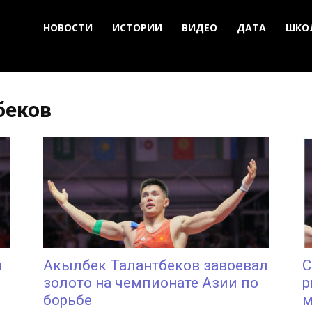
НОВОСТИ
ИСТОРИИ
ВИДЕО
ДАТА
ШКО
беков
а
Акылбек Талантбеков завоевал
С
золото на чемпионате Азии по
р
борьбе
м