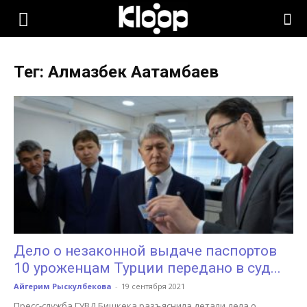
KLOOP.KG
Тег: Алмазбек Аатамбаев
—
Новости
Кыргызстана
Дело о незаконной выдаче паспортов
10 уроженцам Турции передано в суд...
Айгерим Рыскулбекова
-
19 сентября 2021
Пресс-служба ГУВД Бишкека разъяснила детали дела о