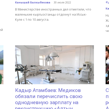
«
Канышай Балкыбекова
-
30 июля 2022
К
В Министерстве иностранных дел отметили, что
маленькие кыргызстанцы отдохнут на Иссык-
Н
Куле с 1 по 10 августа.
Ж
з
ей
ч
Кадыр Атамбаев: Медиков
С
обязали перечислить свою
п
однодневную зарплату на
р
реконструкцию «Алтын...
А