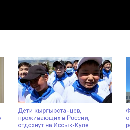
Дети кыргызстанцев,
Ф
у
проживающих в России,
о
отдохнут на Иссык-Куле
р