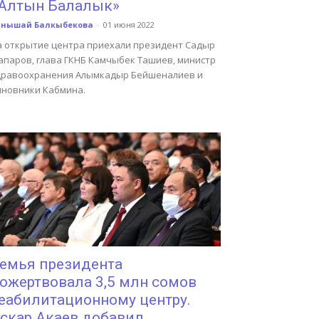
Алтын Балалык»
анышай Балкыбекова
-
01 июня 2022
а открытие центра приехали президент Садыр
апаров, глава ГКНБ Камчыбек Ташиев, министр
дравоохранения Алымкадыр Бейшеналиев и
иновники Кабмина.
емья президента
ожертвовала 3,5 млн сомов
еабилитационному центру.
скар Акаев добавил...