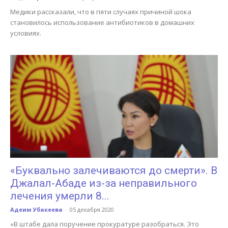
Медики рассказали, что в пяти случаях причиной шока
становилось использование антибиотиков в домашних
условиях.
«Буквально залечиваются до смерти». В
Джалал-Абаде из-за неправильного
лечения умерли 8...
Адеим Убакеева
-
05 декабря 2020
«В штабе дала поручение прокуратуре разобраться. Это