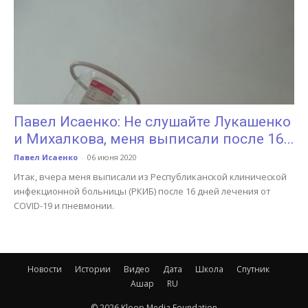
Павел Исаенко: Не слушайте Лукашенко
и Михалкова, меня выписали после 16...
Павел Исаенко
-
06 июня 2020
Итак, вчера меня выписали из Республиканской клинической
инфекционной больницы (РКИБ) после 16 дней лечения от
COVID-19 и пневмонии.
Новости
Истории
Видео
Дата
Школа
Спутник
Ашар
RU
© 2026 Kloop Media Foundation