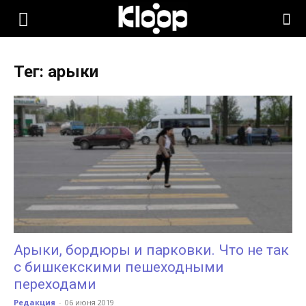
KLOOP.KG
Тег: арыки
—
Новости
Кыргызстана
Арыки, бордюры и парковки. Что не так
с бишкекскими пешеходными
переходами
Редакция
-
06 июня 2019