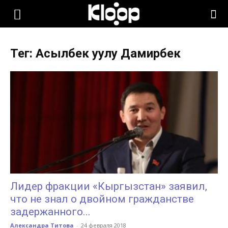
KLOOP.KG
Тег: Асылбек уулу Дамирбек
—
Новости
Кыргызстана
Лидер фракции «Кыргызстан» заявил,
что не знал о двойном гражданстве
задержанного...
Александра Титова
-
24 февраля 2018