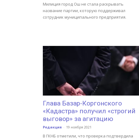
Милиция город Ош не стала раскрывать
название партии, которую поддерживал
сотрудник муниципального предприятия.
Глава Базар-Коргонского
«Кадастра» получил «строгий
выговор» за агитацию
Редакция
-
19 ноября 2021
В ГКНБ отметили, что проверка подтвердила