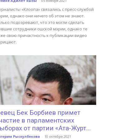
йбике Адилет кызы
-
05 ноября 2021
урналисты «Клоопа» связались с пресс-службой
рии, однако они ничего об этом не знают.
лько подозревают, что это могли сделать
ывшие сотрудники ошской мэрии, однако те
оже свою причастность к публикации видео
трицают.
евец Бек Борбиев примет
частие в парламентских
ыборах от партии «Ата-Журт...
йгерим Рыскулбекова
-
10 октября 2021