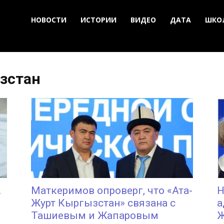
НОВОСТИ
ИСТОРИИ
ВИДЕО
ДАТА
ШКО
зстан
.
Маткеримов опроверг, что «Ата-
Н
Журт Кыргызстан» связана с
а
Ташиевым и Жапаровым
Ж