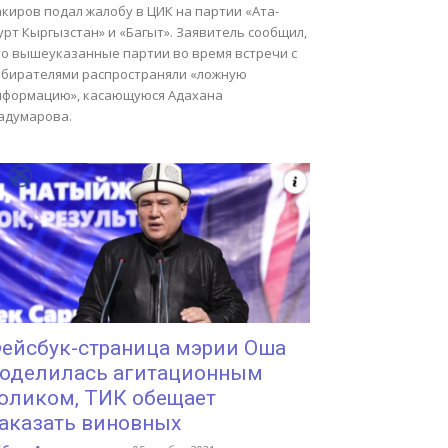
киров подал жалобу в ЦИК на партии «Ата-
рт Кыргызстан» и «Багыт». Заявитель сообщил,
то вышеуказанные партии во время встречи с
збирателями распространяли «ложную
нформацию», касающуюся Адахана
адумарова.
ейсбук-страница мэрии Оша
оделилась агитационным
оликом, ТИК обещает
аказать виновных