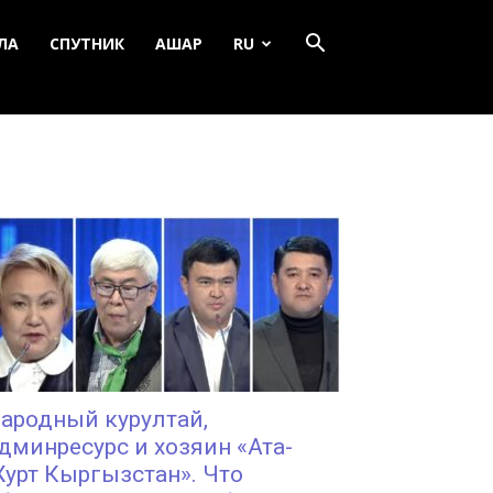
ЛА
СПУТНИК
АШАР
RU
ародный курултай,
дминресурс и хозяин «Ата-
урт Кыргызстан». Что