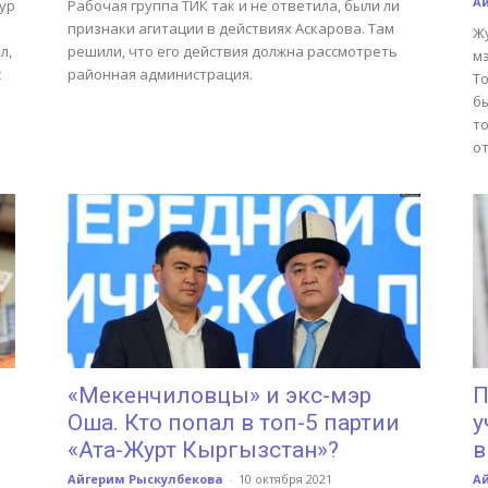
А
ур
Рабочая группа ТИК так и не ответила, были ли
признаки агитации в действиях Аскарова. Там
Ж
л,
решили, что его действия должна рассмотреть
мэ
с
районная администрация.
То
б
т
о
«Мекенчиловцы» и экс-мэр
П
Оша. Кто попал в топ-5 партии
у
«Ата-Журт Кыргызстан»?
в
Айгерим Рыскулбекова
-
10 октября 2021
А