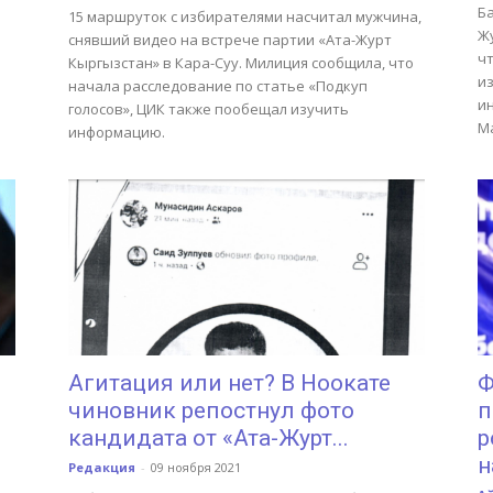
Ба
15 маршруток с избирателями насчитал мужчина,
Жу
снявший видео на встрече партии «Ата-Журт
ч
Кыргызстан» в Кара-Суу. Милиция сообщила, что
и
начала расследование по статье «Подкуп
и
голосов», ЦИК также пообещал изучить
М
информацию.
Агитация или нет? В Ноокате
Ф
чиновник репостнул фото
п
кандидата от «Ата-Журт...
р
н
Редакция
-
09 ноября 2021