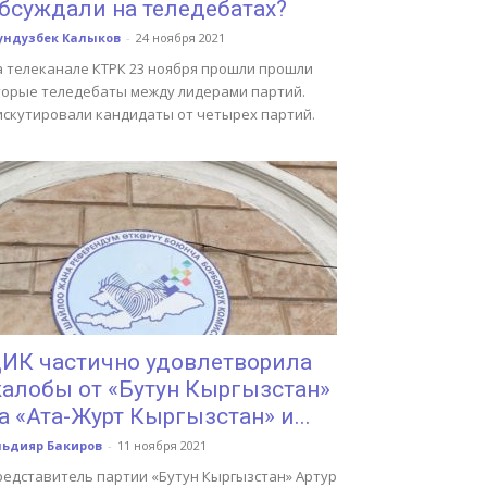
бсуждали на теледебатах?
ундузбек Калыков
-
24 ноября 2021
а телеканале КТРК 23 ноября прошли прошли
торые теледебаты между лидерами партий.
искутировали кандидаты от четырех партий.
ИК частично удовлетворила
алобы от «Бутун Кыргызстан»
а «Ата-Журт Кыргызстан» и...
льдияр Бакиров
-
11 ноября 2021
редставитель партии «Бутун Кыргызстан» Артур