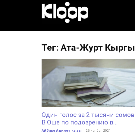
KLOOP.KG
—
Тег: Ата-Журт Кыргы
Новости
Кыргызстана
Один голос за 2 тысячи сомов
В Оше по подозрению в...
Айбике Адилет кызы
-
26 ноября 2021