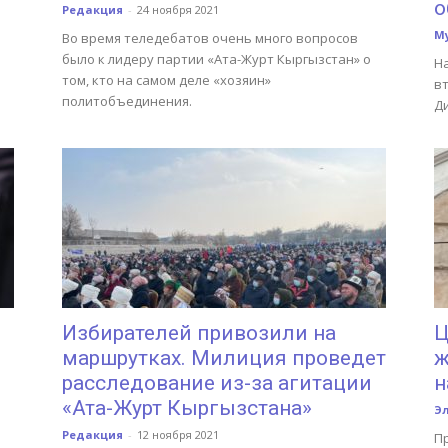
о
Редакция
-
24 ноября 2021
М
Во время теледебатов очень много вопросов
было к лидеру партии «Ата-Журт Кыргызстан» о
Н
том, кто на самом деле «хозяин»
в
политобъединения.
Д
Избирателей привозили на
Ц
маршрутках. Милиция проведет
ж
расследование из-за агитации
н
«Ата-Журт Кыргызстана»
Э
Редакция
-
12 ноября 2021
П