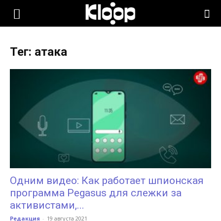
KLOOP.KG
Тег: атака
—
Новости
Кыргызстана
Одним видео: Как работает шпионская
программа Pegasus для слежки за
активистами,...
Редакция
-
19 августа 2021