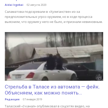
Aidai Irgebai
-
02 августа 2020
Саламатова подозревали в «Хулиганстве» из-за
предположительных угроз оружием, но в ходе процесса
выяснили, что оружия у него не было, и признали невиновным.
Стрельба в Таласе из автомата — фейк.
Объясняем, как можно понять...
Редакция
-
07 января 2019
Таласский «3 канал» опубликовал в соцсетях видео, на