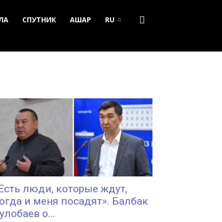
ЛА
СПУТНИК
АШАР
RU
Есть люди, которые ждут,
огда и меня посадят». Балбак
улобаев о...