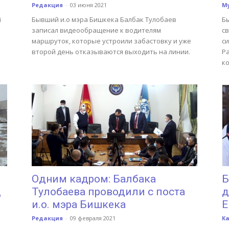
Редакция
-
03 июня 2021
М
i
Бывший и.о мэра Бишкека Балбак Тулобаев
Б
записал видеообращение к водителям
с
маршруток, которые устроили забастовку и уже
си
второй день отказываются выходить на линии.
Р
к
Одним кадром: Балбака
Б
д
Тулобаева проводили с поста
д
и.о. мэра Бишкека
Е
Редакция
-
09 февраля 2021
К