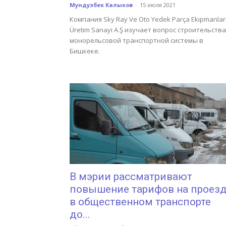
Мундузбек Калыков
-
15 июля 2021
Компания Sky Ray Ve Оto Yedek Parça Ekipmanlar
Üretim Sanayi A.Ş изучает вопрос строительства
монорельсовой транспортной системы в
Бишкеке.
В мэрии рассматривают
повышение тарифов на проез
в общественном транспорте
до...