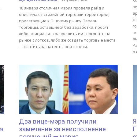
К
з
.
18 января столичная мэрия провела рейд и
а
очистила от стихийной торговли территории,
ф
прилегающие к Ошскому рынку. Теперь
г
торговцы, оставшиеся без заработка, просят
п
либо официально разрешить им торговать на
в
рынке с лотков, либо же создать торговые места
Ра
— платить за патенты они готовы.
о 
Два вице-мэра получили
Я
ия
замечание за неисполнение
Г
поручений — мэрия
с