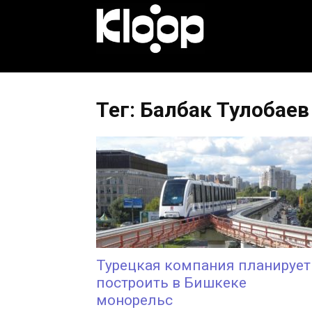
KLOOP.KG
—
Тег: Балбак Тулобаев
Новости
Кыргызстана
Турецкая компания планирует
построить в Бишкеке
монорельс