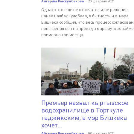
Айгерим Рыскулбекова
-
20 февраля 2021
Однако это еще не окончательное решение.
Ранее Балбак Тулобаев, в бытность и.о. мэра
Бишкека сообщил, что весь процесс согласован
повышения цен на проезд в маршрутках займе
примерно три месяца.
Премьер назвал кыргызское
водохранилище в Торткуле
таджикским, а мэр Бишкека
хочет...
Айгерим Рыскулбекова
-
08 февраля 2021