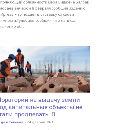
сполняющий обязанности мэра Бишкека Балбак
улобаев вечером 8 февраля сообщил изданию
Иpress, что подает в отставку со своей
олжности.Тулобаев сообщил, что написал
явление об...
ораторий на выдачу земли
од капитальные объекты не
тали продлевать. В...
йдай Токоева
-
04 февраля 2021