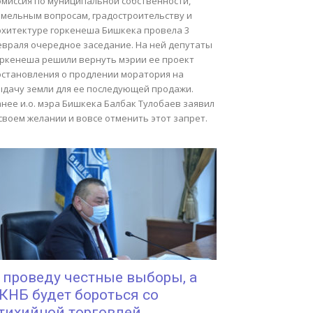
омиссия по муниципальной собственности,
емельным вопросам, градостроительству и
рхитектуре горкенеша Бишкека провела 3
евраля очередное заседание. На ней депутаты
оркенеша решили вернуть мэрии ее проект
остановления о продлении моратория на
ыдачу земли для ее последующей продажи.
нее и.о. мэра Бишкека Балбак Тулобаев заявил
своем желании и вовсе отменить этот запрет.
 проведу честные выборы, а
КНБ будет бороться со
тихийной торговлей...