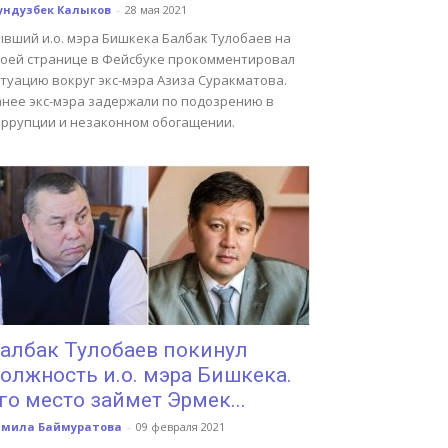
ундузбек Калыков
-
28 мая 2021
ывший и.о. мэра Бишкека Балбак Тулобаев на
воей странице в Фейсбуке прокомментировал
туацию вокруг экс-мэра Азиза Суракматова.
анее экс-мэра задержали по подозрению в
оррупции и незаконном обогащении.
албак Тулобаев покинул
олжность и.о. мэра Бишкека.
го место займет Эрмек...
амила Баймуратова
-
09 февраля 2021