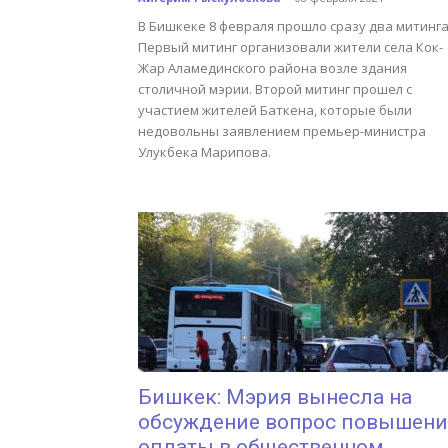
В Бишкеке 8 февраля прошло сразу два митинга
Первый митинг организовали жители села Кок-
Жар Аламединского района возле здания
столичной мэрии. Второй митинг прошел с
участием жителей Баткена, которые были
недовольны заявлением премьер-министра
Улукбека Марипова.
Бишкек: Мэрия вынесла на
обсуждение вопрос повышен
оплаты в общественном