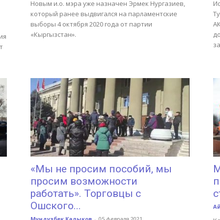
Новым и.о. мэра уже назначен Эрмек Нургазиев,
И
который ранее выдвигался на парламентские
Т
выборы 4 октября 2020 года от партии
АК
«Кыргызстан».
д
ия
за
т
«Мы не просим пособий, мы
М
просим возможности
п
работать». Торговцы с
с
Ошского...
А
Мундузбек Калыков
-
05 февраля 2021